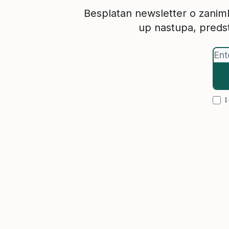
Besplatan newsletter o zanimlj
up nastupa, predst
I